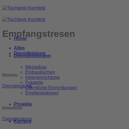
Zum
Inhalt
springen
Empfangstresen
Home
Alles
Dienstleistung
Dienstleistungen
Messebau
Einbauküchen
Messebau
Inneneinrichtung
Frästeile
Dienstleistung
Öffentliche Einrichtungen
Empfangstresen
Projekte
Einbauküche
Dienstleistung
Karriere