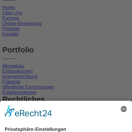
Home
Über Uns
Karriere
Online-Bewerbung
Projekte
Kontakt
Portfolio
Messebau
Einbauküchen
Inneneinrichtung
Frästeile
öffentliche Einrichtungen
Empfangstresen
Rechtliches
Impressum
Datenschutz