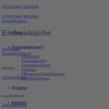
Zum
Inhalt
springen
Dienstleistung
Einbauküche
Home
Dienstleistungen
Messebau
Inneneinrichtung
Messebau
Einbauküchen
Inneneinrichtung
Messebau
Frästeile
Öffentliche Einrichtungen
Dienstleistung
Empfangstresen
Projekte
Inneneinrichtung
Karriere
Dienstleistung