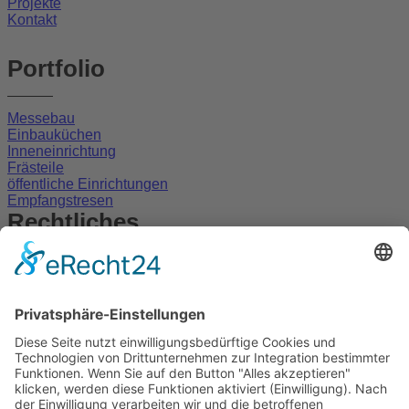
Projekte
Kontakt
Portfolio
Messebau
Einbauküchen
Inneneinrichtung
Frästeile
öffentliche Einrichtungen
Empfangstresen
Rechtliches
Impressum
Datenschutz
Wir bilden aus!
© 2026
TISCHLEREI FRANK KORNFELD
- Website erstellt
von
owl-vision-media.de