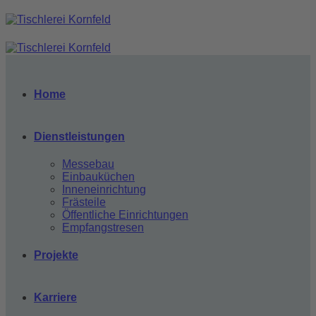
Zum
Inhalt
springen
Home
Dienstleistungen
Messebau
Einbauküchen
Inneneinrichtung
Frästeile
Öffentliche Einrichtungen
Empfangstresen
Projekte
Karriere