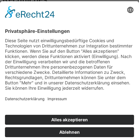
Impressum
Datenschutz
Wir bilden aus!
© 2026
TISCHLEREI FRANK KORNFELD
- Website erstellt
von
owl-vision-media.de
Home
Dienstleistungen
Messebau
Einbauküchen
Inneneinrichtung
Frästeile
Öffentliche Einrichtungen
Empfangstresen
Projekte